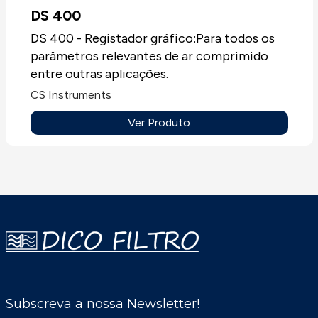
como em muito elevada, velocidade de
alimentados pelo DS 500. Tudo é calibrado e
DS 400
caudal, até 224 m/s.
ajustado.
DS 400 - Registador gráfico:Para todos os
parâmetros relevantes de ar comprimido
entre outras aplicações.
CS Instruments
Ver Produto