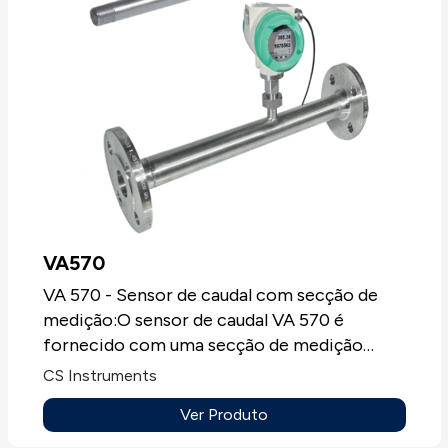
valor limite for excedido ou não for atingido
Histórico de alarmes
VA570
VA 570 - Sensor de caudal com secção de
medição:O sensor de caudal VA 570 é
fornecido com uma secção de medição
integrada. As secções de medição estão
CS Instruments
disponíveis na versão com flange ou em
Ver Produto
versão com rosca R ou NPT. Como
característica especial tem a cabeça de