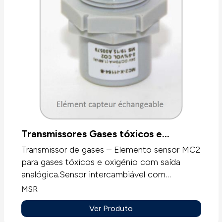
Transmissores Gases tóxicos e
Oxigénio - MC2
Transmissor de gases – Elemento sensor MC2
para gases tóxicos e oxigénio com saída
analógica.Sensor intercambiável com
processamento digital de valores medidos,
MSR
compensação de temperatura e controle
Ver Produto
interno para monitorização em contínuo do ar