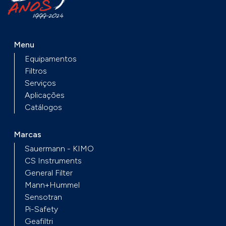
de edifícios de nível superior, garantem que
ela seja adaptada à ampla gama de
aplicações na tecnologia de medição de gás.
Menu
Equipamentos
Filtros
Serviços
Aplicações
Catálogos
Marcas
Sauermann - KIMO
CS Instruments
General Filter
Mann+Hummel
Sensotran
Pi-Safety
Geafiltri