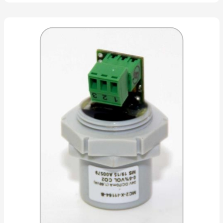
ambiente.Muito compacto e fácil de
incorporar em outros sistemas.Dimensão do
sensor: D 24 mm x Altura de 22 mm.Além do
elemento sensor eletroquímico com
amplificador de medição, existe na unidade
de sensor MC2 um módulo com μC, uma
saída analógica e uma fonte de tensão. A
partir do sinal de medição do sensor, o
microcontrolador calcula um sinal linear de 4-
20 mA (ou 2 - 10 V).- Transmissor monogás.-
Deteção gases tóxicos; 1 via para vários
gases. - Utilização: para utilização industrial.