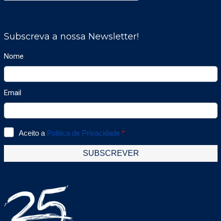
ao sensor remoto for grande).Como versão
opcional, podem ser conectados 2x SCs do
mesmo tipo de gás. Alternativamente, um
sensor SSAX-1 compatível com ATEX (zona
1) pode ser conectado a uma das slots SC
(neste caso só pode conectar um sensor). A
WSB garante a alimentação do SC/SSAX-1 e
prepara os valores medidos do sensor para
comunicação digital. A comunicação com o
controlador DGC é feita via interface de
comunicação de campo RS-485 com
protocolo DGC. Os relés de alarme opcionais
podem ser controlados pelo controlador
DGC ou localmente através dos valores
medidos. A entrada digital para a função de
reconhecimento e outras opções, como
display ou vários protocolos de comunicação
para conexão directa a sistemas de gestão