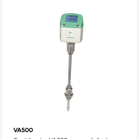
medidos é realizada por meio do software
de avaliação (cliente) em qualquer número
de estações de trabalho. Visualisar dados em
tempo real em painéis individuais Relatórios
automáticos de consumo: Semanal, mensal,
anual Alarme automático por e-mail se o
valor limite for excedido ou não for atingido
Histórico de alarmes
VA500