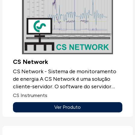
CS Network
CS Network - Sistema de monitoramento
de energia A CS Network é uma solução
cliente-servidor. O software do servidor
recolhe automaticamente os valores
CS Instruments
medidos de todos os registradores gráficos
Ver Produto
como DS400 ou DS500 e sensores
incorporados na rede de computadores da
empresa e os armazena em uma base de
dados. A avaliação / análise dos dados