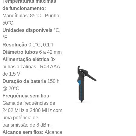
Temperaturas máximas
de funcionamento:
Mandíbulas: 85°C - Punho:
50°C
Unidades disponíveis
°C,
°F
Resolução
0.1°C, 0.1°F
Diâmetro tubos
6 a 42 mm
Alimentação elétrica
3x
pilhas alcalinas LR03 AAA
de 1,5 V
Duração da bateria
150 h
@ 20°C
Frequência sem fios
Gama de frequências de
2402 MHz a 2480 MHz com
uma potência de
transmissão de 8 dBm.
Alcance sem fios:
Alcance