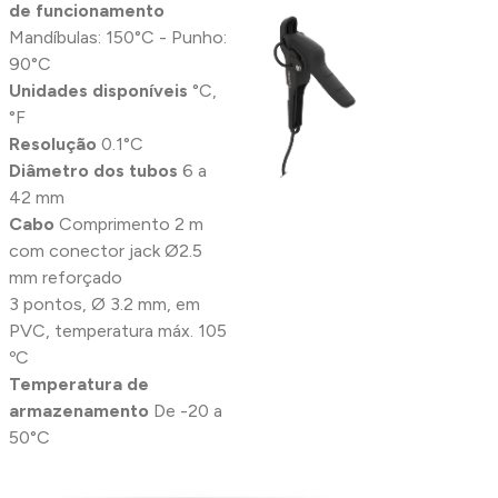
de
funcionamento
Mandíbulas: 150°C - Punho:
90°C
Unidades disponíveis
°C,
°F
Resolução
0.1°C
Diâmetro dos tubos
6 a
42 mm
Cabo
Comprimento 2 m
com conector jack Ø2.5
mm reforçado
3 pontos, Ø 3.2 mm, em
PVC, temperatura máx. 105
ºC
Temperatura de
armazenamento
De -20 a
50°C