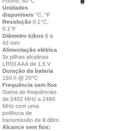
Punho: 50°C
Unidades
disponíveis
°C, °F
Resolução
0.1°C,
0.1°F
Diâmetro tubos
6 a
42 mm
Alimentação elétrica
3x pilhas alcalinas
LR03 AAA de 1,5 V
Duração da bateria
150 h @ 20°C
Frequência sem fios
Gama de frequências
de 2402 MHz a 2480
MHz com uma
potência de
transmissão de 8 dBm.
Alcance sem fios: