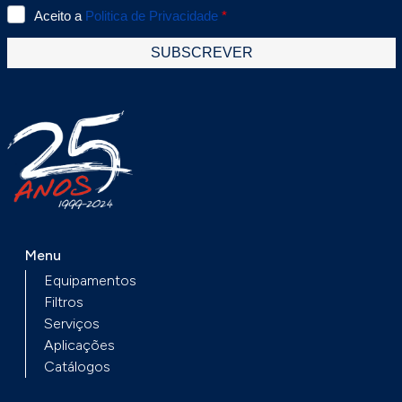
em tempo real, oferecendo a possibilidade
de configurar os valores teóricos desses
dois parâmetros. Além disso, eles medem
altas e baixas pressões e incluem funções de
aquecimento e refrigeração.A solução inclui
o aplicativo Si-Manifold e uma conexão
Bluetooth® 4.2 com um baixo consumo de
energia de 30 metros. Permite memorizar
até 124 fluídos refrigerantes, incluindo
fluidos ecológicos de baixo potencial de
aquecimento global (PRG) e fluidos naturais.
Menu
Equipamentos
Filtros
Serviços
Aplicações
Catálogos