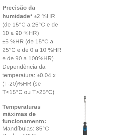
Precisão da
humidade*
±2 %HR
(de 15°C a 25°C e de
10 a 90 %HR)
±5 %HR (de 15°C a
25°C e de 0 a 10 %HR
e de 90 a 100%HR)
Dependência da
temperatura: ±0.04 x
(T-20)%HR (se
T<15°C ou T>25°C)
Temperaturas
máximas de
funcionamento:
Mandíbulas: 85°C -