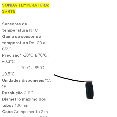
SONDA TEMPERATURA:
Si-RT5
Sensores de
temperatura
NTC
Gama do sensor de
temperatura
De -20 a
85°C
Precisão*
-20°C a 70°C :
±0.3°C
70°C a 85°C:
±0.5°C
Unidades disponíveis
°C,
°F
Resolução
0.1°C
Diâmetro máximo dos
tubos
100 mm
Cabo
Comprimento 2 m