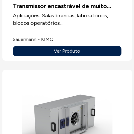
Transmissor encastrável de muito
baixa pressão CPE310S
Aplicações: Salas brancas, laboratórios,
blocos operatórios...
Sauermann - KIMO
Ver Produto