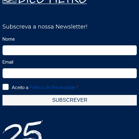
acordo com os seus requisitos específicos.
As unidades de filtro-ventilador
MANN+HUMMEL são compatíveis com a
maioria dos sistemas de teto comuns e
integram-se perfeitamente em máquinas ou
sistemas de salas limpas. O Nanoclass FFU
Select é ideal para utilização na
microelectrónica, indústria óptica,
biotecnologia e indústria alimentar e de
bebidas. É tambem possivel fabricar em
algumas medidas não standard e em certo
casos em INOX.