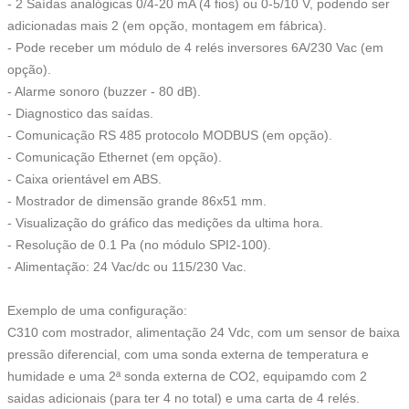
- 2 Saídas analógicas 0/4-20 mA (4 fios) ou 0-5/10 V, podendo ser
adicionadas mais 2 (em opção, montagem em fábrica).
- Pode receber um módulo de 4 relés inversores 6A/230 Vac (em
opção).
- Alarme sonoro (buzzer - 80 dB).
- Diagnostico das saídas.
- Comunicação RS 485 protocolo MODBUS (em opção).
-
Comunicação Ethernet (em opção).
- Caixa orientável em ABS.
- Mostrador de dimensão grande 86x51 mm.
- Visualização do gráfico das medições da ultima hora.
- Resolução de 0.1 Pa (no módulo SPI2-100).
- Alimentação: 24 Vac/dc ou 115/230 Vac.
Exemplo de uma configuração:
C310 com mostrador, alimentação 24 Vdc, com um sensor de baixa
pressão diferencial, com uma sonda externa de temperatura e
humidade e uma 2ª sonda externa de CO2, equipamdo com 2
saidas adicionais (para ter 4 no total) e uma carta de 4 relés.