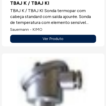
TBAJ K / TBAJ KI
TBAJ K / TBAJ KI Sonda termopar com
cabeça standard com saída ajourée. Sonda
de temperatura com elemento sensível
termopar T, J, K ou N, sempre sem
Sauermann - KIMO
mostrador.Aplicações: Todos os tipos de
Ver Produto
aplicações.