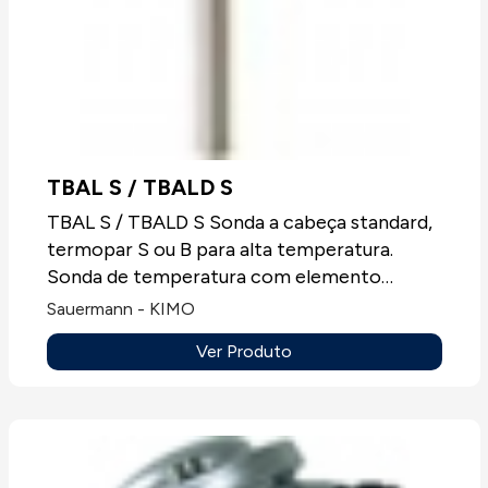
TBAL S / TBALD S
TBAL S / TBALD S Sonda a cabeça standard,
termopar S ou B para alta temperatura.
Sonda de temperatura com elemento
sensível termopar T, J, K ou N, sempre sem
Sauermann - KIMO
mostrador.Aplicações: Todos os tipos de
Ver Produto
aplicações.