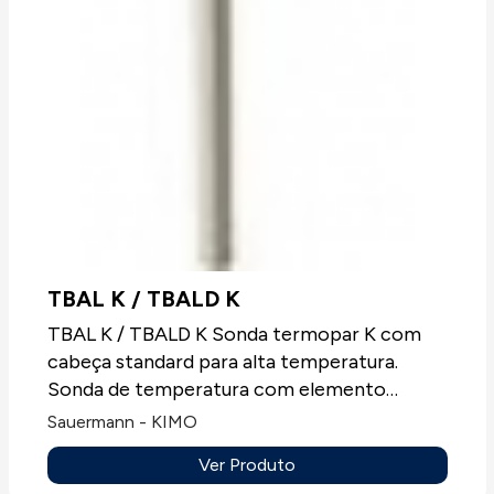
TBAL K / TBALD K
TBAL K / TBALD K Sonda termopar K com
cabeça standard para alta temperatura.
Sonda de temperatura com elemento
sensível termopar T, J, K ou N, sempre sem
Sauermann - KIMO
mostrador.Aplicações: Todos os tipos de
Ver Produto
aplicações.